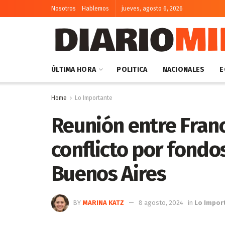
Nosotros
Hablemos
jueves, agosto 6, 2026
ÚLTIMA HORA
POLITICA
NACIONALES
E
Home
Lo Importante
Reunión entre Franc
conflicto por fondos
Buenos Aires
BY
MARINA KATZ
8 agosto, 2024
in
Lo Impor