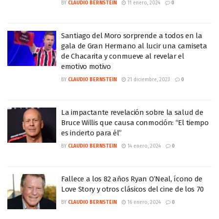
BY
CLAUDIO BERNSTEIN
11 enero, 2024
0
Santiago del Moro sorprende a todos en la
gala de Gran Hermano al lucir una camiseta
de Chacarita y conmueve al revelar el
emotivo motivo
BY
CLAUDIO BERNSTEIN
21 diciembre, 2023
0
La impactante revelación sobre la salud de
Bruce Willis que causa conmoción: “El tiempo
es incierto para él”
BY
CLAUDIO BERNSTEIN
14 enero, 2024
0
Fallece a los 82 años Ryan O’Neal, ícono de
Love Story y otros clásicos del cine de los 70
BY
CLAUDIO BERNSTEIN
16 enero, 2024
0