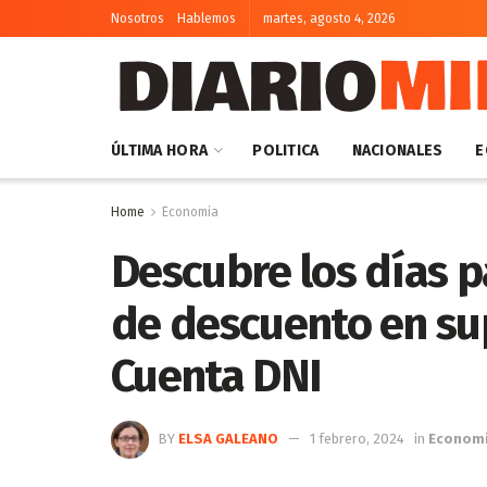
Nosotros
Hablemos
martes, agosto 4, 2026
ÚLTIMA HORA
POLITICA
NACIONALES
E
Home
Economia
Descubre los días p
de descuento en s
Cuenta DNI
BY
ELSA GALEANO
1 febrero, 2024
in
Econom