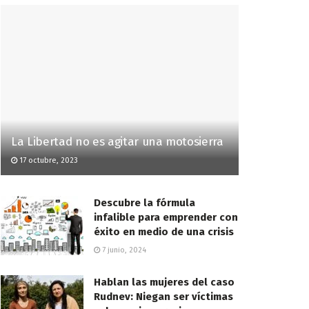
La Libertad no es agitar una motosierra
17 octubre, 2023
Descubre la fórmula
infalible para emprender con
éxito en medio de una crisis
7 junio, 2024
Hablan las mujeres del caso
Rudnev: Niegan ser víctimas