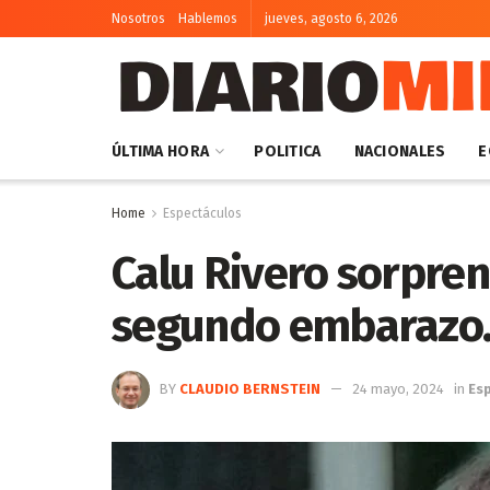
Nosotros
Hablemos
jueves, agosto 6, 2026
ÚLTIMA HORA
POLITICA
NACIONALES
E
Home
Espectáculos
Calu Rivero sorpren
segundo embarazo
BY
CLAUDIO BERNSTEIN
24 mayo, 2024
in
Es