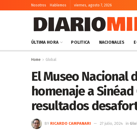
Nosotros
Hablemos
viernes, agosto 7, 2026
ÚLTIMA HORA
POLITICA
NACIONALES
E
Home
Global
El Museo Nacional d
homenaje a Sinéad 
resultados desafo
BY
RICARDO CAMPANARI
27 julio, 2024
in
Glo