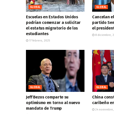
GLOBAL
GLOBAL
Escuelas en Estados Unidos
Cancelan el
podrían comenzar a solicitar
partido Sem
el estatus migratorio de los
el preside
estudiantes
8 diciembre, 
17 febrero, 2025
GLOBAL
GLOBAL
Jeff Bezos comparte su
China const
optimismo en torno al nuevo
caribeño e
mandato de Trump
24 noviembre,