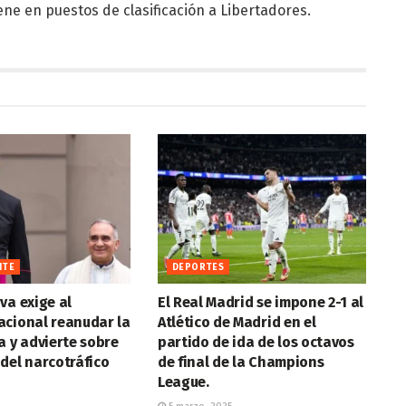
ene en puestos de clasificación a Libertadores.
NTE
DEPORTES
va exige al
El Real Madrid se impone 2-1 al
acional reanudar la
Atlético de Madrid en el
a y advierte sobre
partido de ida de los octavos
del narcotráfico
de final de la Champions
League.