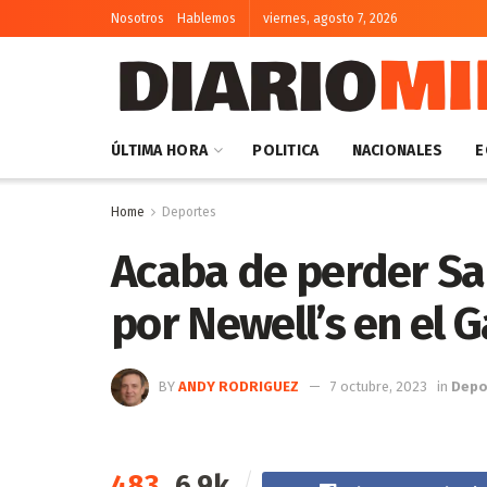
Nosotros
Hablemos
viernes, agosto 7, 2026
ÚLTIMA HORA
POLITICA
NACIONALES
E
Home
Deportes
Acaba de perder Sa
por Newell’s en el
BY
ANDY RODRIGUEZ
7 octubre, 2023
in
Depo
483
6.9k