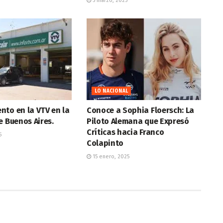
5 marzo, 2025
LO NACIONAL
to en la VTV en la
Conoce a Sophia Floersch: La
e Buenos Aires.
Piloto Alemana que Expresó
Críticas hacia Franco
5
Colapinto
15 enero, 2025