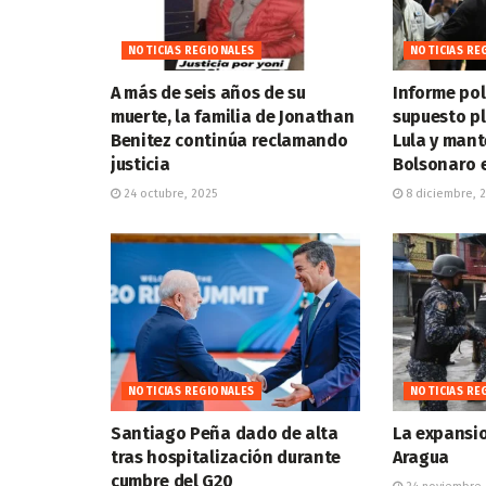
NOTICIAS REGIONALES
NOTICIAS RE
A más de seis años de su
Informe pol
muerte, la familia de Jonathan
supuesto pl
Benitez continúa reclamando
Lula y mant
justicia
Bolsonaro e
24 octubre, 2025
8 diciembre, 
NOTICIAS REGIONALES
NOTICIAS RE
Santiago Peña dado de alta
La expansio
tras hospitalización durante
Aragua
cumbre del G20