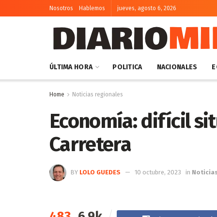
Nosotros
Hablemos
jueves, agosto 6, 2026
ÚLTIMA HORA
POLITICA
NACIONALES
E
Home
Noticias regionales
Economía: difícil si
Carretera
BY
LOLO GUEDES
10 octubre, 2023
in
Noticia
483
6.9k