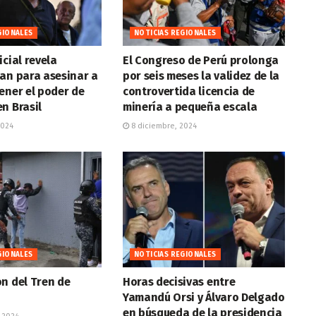
GIONALES
NOTICIAS REGIONALES
icial revela
El Congreso de Perú prolonga
an para asesinar a
por seis meses la validez de la
ener el poder de
controvertida licencia de
n Brasil
minería a pequeña escala
2024
8 diciembre, 2024
GIONALES
NOTICIAS REGIONALES
n del Tren de
Horas decisivas entre
Yamandú Orsi y Álvaro Delgado
en búsqueda de la presidencia