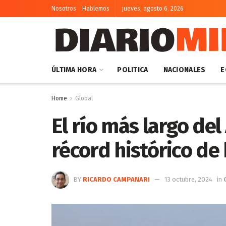
Nosotros
Hablemos
jueves, agosto 6, 2026
ÚLTIMA HORA
POLITICA
NACIONALES
E
Home
Global
El río más largo de
récord histórico de
BY
RICARDO CAMPANARI
13 octubre, 2024
in