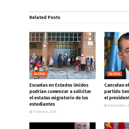
Related
Posts
GLOBAL
GLOBAL
Escuelas en Estados Unidos
Cancelan el
podrían comenzar a solicitar
partido Sem
el estatus migratorio de los
el preside
estudiantes
8 diciembre, 
17 febrero, 2025