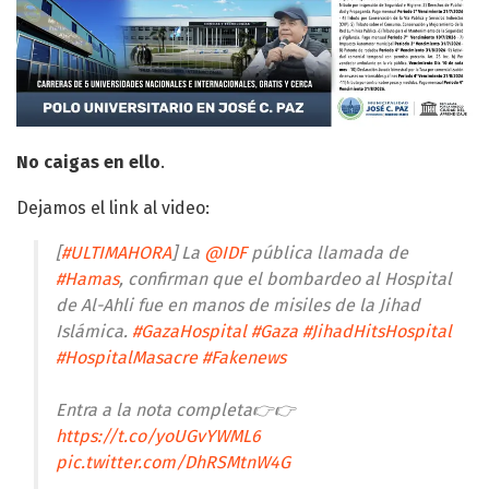
No caigas en ello
.
Dejamos el link al video:
[
#ULTIMAHORA
] La
@IDF
pública llamada de
#Hamas
, confirman que el bombardeo al Hospital
de Al-Ahli fue en manos de misiles de la Jihad
Islámica.
#GazaHospital
#Gaza
#JihadHitsHospital
#HospitalMasacre
#Fakenews
Entra a la nota completa👉👉
https://t.co/yoUGvYWML6
pic.twitter.com/DhRSMtnW4G