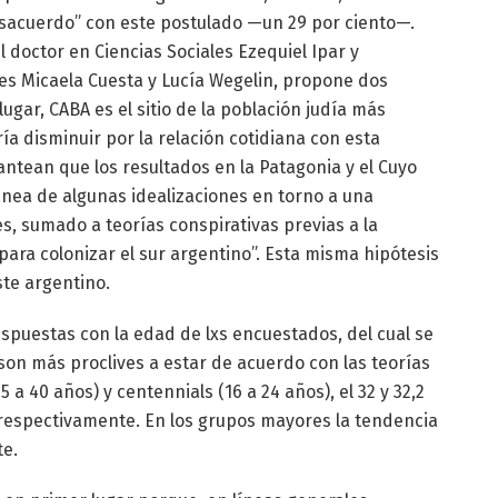
sacuerdo” con este postulado —un 29 por ciento—.
l doctor en Ciencias Sociales Ezequiel Ipar y
les Micaela Cuesta y Lucía Wegelin, propone dos
ugar, CABA es el sitio de la población judía más
ría disminuir por la relación cotidiana con esta
antean que los resultados en la Patagonia y el Cuyo
nea de algunas idealizaciones en torno a una
s, sumado a teorías conspirativas previas a la
ara colonizar el sur argentino”. Esta misma hipótesis
te argentino.
espuestas con la edad de lxs encuestados, del cual se
on más proclives a estar de acuerdo con las teorías
 a 40 años) y centennials (16 a 24 años), el 32 y 32,2
 respectivamente. En los grupos mayores la tendencia
te.