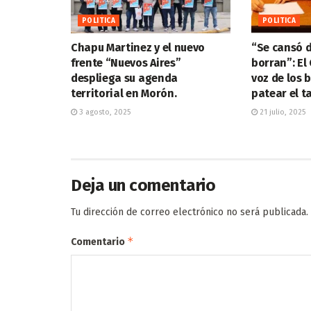
POLITICA
POLITICA
Chapu Martinez y el nuevo
“Se cansó d
frente “Nuevos Aires”
borran”: El
despliega su agenda
voz de los 
territorial en Morón.
patear el t
3 agosto, 2025
21 julio, 2025
Deja un comentario
Tu dirección de correo electrónico no será publicada.
*
Comentario