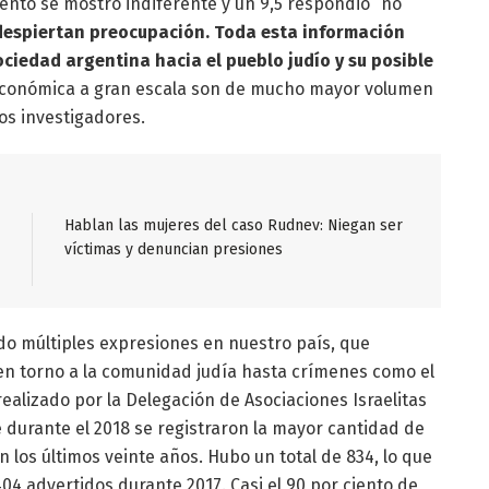
ento se mostró indiferente y un 9,5 respondió “no
despiertan preocupación. Toda esta información
sociedad argentina hacia el pueblo judío y su posible
y económica a gran escala son de mucho mayor volumen
los investigadores.
Hablan las mujeres del caso Rudnev: Niegan ser
víctimas y denuncian presiones
nido múltiples expresiones en nuestro país, que
 en torno a la comunidad judía hasta crímenes como el
realizado por la Delegación de Asociaciones Israelitas
 durante el 2018 se registraron la mayor cantidad de
 los últimos veinte años. Hubo un total de 834, lo que
4 advertidos durante 2017. Casi el 90 por ciento de