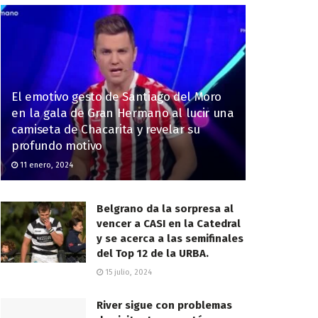
El emotivo gesto de Santiago del Moro
en la gala de Gran Hermano al lucir una
camiseta de Chacarita y revelar su
profundo motivo
11 enero, 2024
Belgrano da la sorpresa al
vencer a CASI en la Catedral
y se acerca a las semifinales
del Top 12 de la URBA.
15 julio, 2024
River sigue con problemas