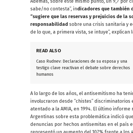
Además, sobre este mismo punto, un 9,7 por ci
sabe/no contesta”, in
dicadores que también 
“sugiere que las reservas y prejuicios de la 
responsabilidad
sobre una crisis sanitaria 
de lo que, a primera vista, se intuye”, explican 
READ ALSO
Caso Rudnev: Declaraciones de su esposa y una
testigo clave reactivan el debate sobre derechos
humanos
A lo largo de los años, el antisemitismo ha te
involucraron desde “chistes” discriminatorios
atentado a la AMIA, en 1994. El último informe 
Argentinas sobre esta problemática indicó que
denuncias por hechos antisemitas en el país en
representó un aumento del 107% frente a los 40