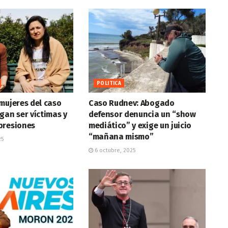
POLITICA
mujeres del caso
Caso Rudnev: Abogado
gan ser víctimas y
defensor denuncia un “show
presiones
mediático” y exige un juicio
“mañana mismo”
25
6 octubre, 2025