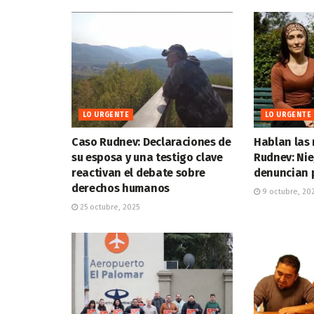
LO URGENTE
LO URGENTE
Caso Rudnev: Declaraciones de
Hablan las 
su esposa y una testigo clave
Rudnev: Nie
reactivan el debate sobre
denuncian 
derechos humanos
9 octubre, 20
25 octubre, 2025