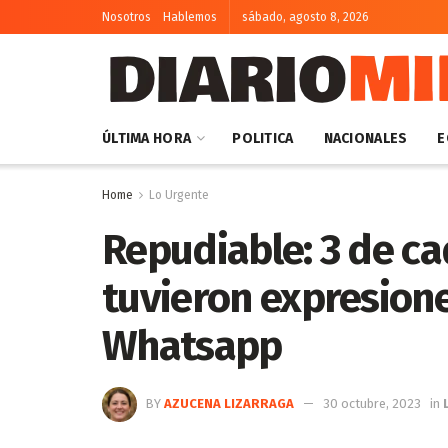
Nosotros
Hablemos
sábado, agosto 8, 2026
ÚLTIMA HORA
POLITICA
NACIONALES
E
Home
Lo Urgente
Repudiable: 3 de ca
tuvieron expresion
Whatsapp
BY
AZUCENA LIZARRAGA
30 octubre, 2023
in