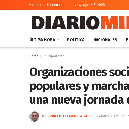
Nosotros
Hablemos
jueves, agosto 6, 2026
ÚLTIMA HORA
POLITICA
NACIONALES
E
Home
Lo Importante
Organizaciones soci
populares y marchas
una nueva jornada 
BY
FRANCISCO MENESCAL
3 enero, 2024
in
L