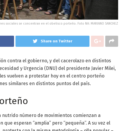
nes sociales se concentran en el obelisco porteño. Foto NA: MARIANO SANCHEZ
Share on Twitter
ón contra el gobierno, y del cacerolazo en distintos
ecesidad y Urgencia (DNU) del presidente Javier Milei,
les vuelven a protestar hoy en el centro porteño
nes similares en distintos puntos del país.
porteño
 un nutrido número de movimientos comienzan a
n que esperan “amplia” pero “pequeña”. A su vez el
, protesta con la misma metodología – olla popular –