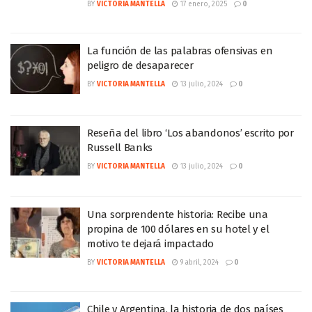
BY
VICTORIA MANTELLA
17 enero, 2025
0
La función de las palabras ofensivas en
peligro de desaparecer
BY
VICTORIA MANTELLA
13 julio, 2024
0
Reseña del libro ‘Los abandonos’ escrito por
Russell Banks
BY
VICTORIA MANTELLA
13 julio, 2024
0
Una sorprendente historia: Recibe una
propina de 100 dólares en su hotel y el
motivo te dejará impactado
BY
VICTORIA MANTELLA
9 abril, 2024
0
Chile y Argentina, la historia de dos países