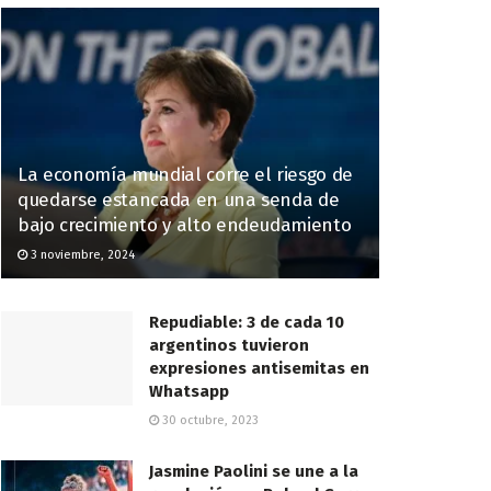
La economía mundial corre el riesgo de
quedarse estancada en una senda de
bajo crecimiento y alto endeudamiento
3 noviembre, 2024
Repudiable: 3 de cada 10
argentinos tuvieron
expresiones antisemitas en
Whatsapp
30 octubre, 2023
Jasmine Paolini se une a la