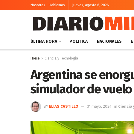
Nosotros
Hablemos
jueves, agosto 6, 2026
ÚLTIMA HORA
POLITICA
NACIONALES
E
Home
Ciencia y Tecnología
Argentina se enorgu
simulador de vuelo
BY
ELIAS CASTILLO
31 mayo, 2024
in
Ciencia