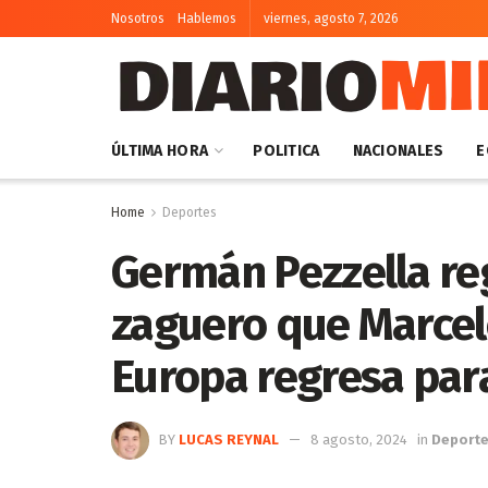
Nosotros
Hablemos
viernes, agosto 7, 2026
ÚLTIMA HORA
POLITICA
NACIONALES
E
Home
Deportes
Germán Pezzella reg
zaguero que Marcel
Europa regresa para
BY
LUCAS REYNAL
8 agosto, 2024
in
Deport