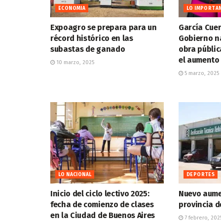
ECONOMIA
LO IMPORTA
Expoagro se prepara para un
García Cuer
récord histórico en las
Gobierno n
subastas de ganado
obra públic
el aumento 
10 marzo, 2025
5 marzo, 2025
LO NACIONAL
DEPORTES
Inicio del ciclo lectivo 2025:
Nuevo aumen
fecha de comienzo de clases
provincia d
en la Ciudad de Buenos Aires
7 febrero, 202