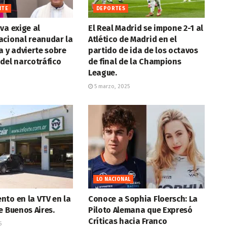
NTE
DEPORTES
va exige al
El Real Madrid se impone 2-1 al
acional reanudar la
Atlético de Madrid en el
a y advierte sobre
partido de ida de los octavos
del narcotráfico
de final de la Champions
League.
5 marzo, 2025
LO NACIONAL
to en la VTV en la
Conoce a Sophia Floersch: La
e Buenos Aires.
Piloto Alemana que Expresó
Críticas hacia Franco
5