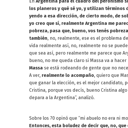
En
Argentina para el cuadro del peronismo s
los planeros y qué sé yo, y utilizan término
yendo a esa dirección, de cierto modo, de sob
yo creo que sí, realmente Argentina me pare
pobreza, pasa que, bueno, vos tenés pobreza e
también
, no, realmente, ese es el problema de
vida realmente así, no, realmente no se puede, 
que sea así, pero realmente me parece que Ar
bueno, no me queda claro si Massa va a hacer
Massa
se está rodeando de gente que no neces
A ver,
realmente lo acompaño
, quiero que Ma
que ganar la elección, es el mejor candidato, 
Cristina, porque vos decís, bueno Cristina alg
depara a la Argentina”, analizó.
Sobre los 70 opinó que “mi abuelo no era ni mont
Entonces, esta boludez de decir que, no, que 