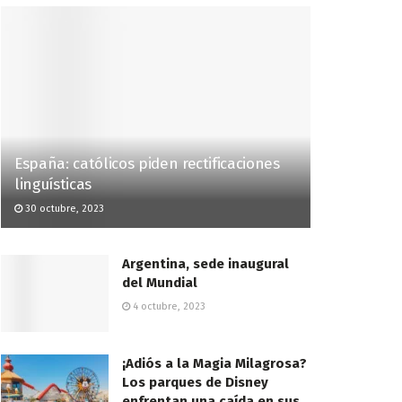
España: católicos piden rectificaciones
linguísticas
30 octubre, 2023
Argentina, sede inaugural
del Mundial
4 octubre, 2023
¡Adiós a la Magia Milagrosa?
Los parques de Disney
enfrentan una caída en sus