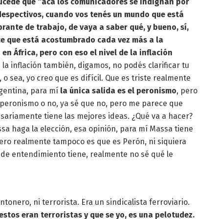
ucede que “acá los comunicadores se indignan por
s despectivos, cuando vos tenés un mundo que está
rante de trabajo, de vaya a saber qué, y bueno, sí,
ce que está acostumbrado cada vez más a la
n África, pero con eso el nivel de la inflación
 la inflación también, digamos, no podés clarificar tu
o sea, yo creo que es difícil. Que es triste realmente
gentina, para mí
la única salida es el peronismo
, pero
 peronismo o no, ya sé que no, pero me parece que
ariamente tiene las mejores ideas. ¿Qué va a hacer?
ssa haga la elección, esa opinión, para mí Massa tiene
pero realmente tampoco es que es Perón, ni siquiera
o de entendimiento tiene, realmente no sé qué le
onero, ni terrorista. Era un sindicalista ferroviario.
estos eran terroristas y que se yo, es una pelotudez.