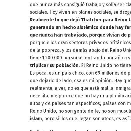
que nunca más consiguió trabajo y solía ser cl
sociales. Hoy viven en planes sociales, se dr
Realmente lo que dejó Thatcher para Reino U
generando un hecho sistémico donde hay fami
que nunca han trabajado, porque vivían de p
porque ellos eran sectores privados británico
de la pobreza, y los demás abajo del Reino Uni
tiene 1.200.000 personas entrando por año a v
triplicar su población
. El Reino Unido no tie
Es poca, es un país chico, con 69 millones de p
que dejarlo de lado, esa es mi opinión. Hay qu
realmente, a ver, no es que esté mal la inmigr
necesita, me parece que no hay una planificaci
altos y de países tan específicos, países co
Reino Unido, no son gente de fe, no son musu
islam
, pero sí, los que llegan son ateos, es así”.