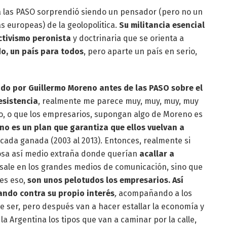
 a las PASO sorprendió siendo un pensador (pero no un
as europeas) de la geolopolitica.
Su militancia esencial
ctivismo peronista
y doctrinaria que se orienta a
do, un país para todos
, pero aparte un país en serio,
do por Guillermo Moreno antes de las PASO sobre el
esistencia
, realmente me parece muy, muy, muy, muy
uso, o que los empresarios, supongan algo de Moreno es
no es un plan que garantiza que ellos vuelvan a
ada ganada (2003 al 2013). Entonces, realmente si
 cosa así medio extraña donde querían
acallar a
 sale en los grandes medios de comunicación, sino que
 es eso,
son unos pelotudos los empresarios. Así
ando contra su propio interés
,
acompañando a los
e ser, pero después van a hacer estallar la economía y
la Argentina los tipos que van a caminar por la calle,