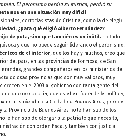
mbién. El peronismo perdió su mística, perdió su
estamos en una situación muy difícil
onales, cortoclasistas de Cristina, como la de elegir
oledad, ¿para qué eligió Alberto Fernández?
ijo de puta, sino que también es un inútil.
En todo
equivoca y que no puede seguir liderando el peronismo.
écnicos de el interior
, que los hay y muchos, creo que
or del país, en las provincias de Formosa, de San
 grandes, grandes compañeros en los ministerios de
nete de esas provincias que son muy valiosos, muy
e crecen en el 2003 al gobierno con tanta gente del
 que uno no conocía, que estaban fuera de la política,
incial, viniendo a la Ciudad de Buenos Aires, porque
 la Provincia de Buenos Aires no le han sabido los
o le han sabido otorgar a la patria lo que necesita,
nistración con orden fiscal y también con justicia
mo.