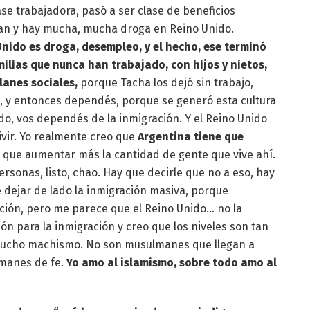
ase trabajadora, pasó a ser clase de beneficios
ogan y hay mucha, mucha droga en Reino Unido.
nido es droga, desempleo, y el hecho, ese terminó
lias que nunca han trabajado, con hijos y nietos,
lanes sociales,
porque Tacha los dejó sin trabajo,
s, y entonces dependés, porque se generó esta cultura
do, vos dependés de la inmigración. Y el Reino Unido
ivir. Yo realmente creo que
Argentina tiene que
ne que aumentar más la cantidad de gente que vive ahí.
ersonas, listo, chao. Hay que decirle que no a eso, hay
e dejar de lado la inmigración masiva, porque
ación, pero me parece que el Reino Unido… no la
ón para la inmigración y creo que los niveles son tan
n mucho machismo. No son musulmanes que llegan a
lmanes de fe.
Yo amo al islamismo, sobre todo amo al