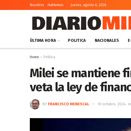
Nosotros
Hablemos
jueves, agosto 6, 2026
ÚLTIMA HORA
POLITICA
NACIONALES
E
Home
Politica
Milei se mantiene f
veta la ley de finan
BY
FRANCISCO MENESCAL
10 octubre, 2024
i