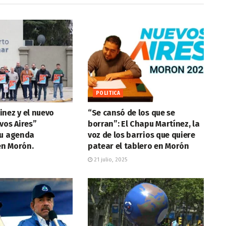
POLITICA
nez y el nuevo
“Se cansó de los que se
vos Aires”
borran”: El Chapu Martínez, la
su agenda
voz de los barrios que quiere
 en Morón.
patear el tablero en Morón
21 julio, 2025