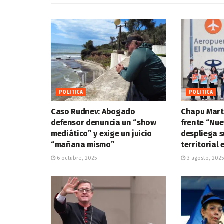
POLITICA
POLITICA
Caso Rudnev: Abogado
Chapu Marti
defensor denuncia un “show
frente “Nue
mediático” y exige un juicio
despliega 
“mañana mismo”
territorial
6 octubre, 2025
3 agosto, 2025