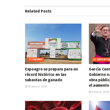
Related
Posts
ECONOMIA
LO IMPORTA
Expoagro se prepara para un
García Cuer
récord histórico en las
Gobierno n
subastas de ganado
obra públic
el aumento 
10 marzo, 2025
5 marzo, 2025