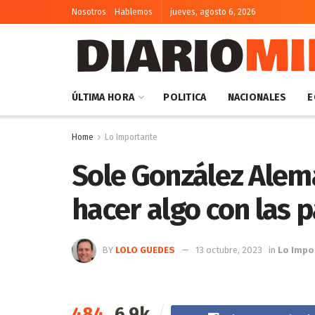
Nosotros
Hablemos
jueves, agosto 6, 2026
ÚLTIMA HORA
POLITICA
NACIONALES
E
Home
Lo Importante
Sole González Ale
hacer algo con las p
BY
LOLO GUEDES
13 octubre, 2023
in
Lo Impo
484
6.9k