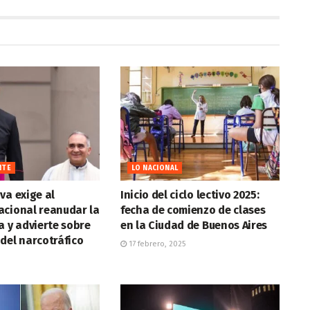
NTE
LO NACIONAL
va exige al
Inicio del ciclo lectivo 2025:
acional reanudar la
fecha de comienzo de clases
a y advierte sobre
en la Ciudad de Buenos Aires
del narcotráfico
17 febrero, 2025