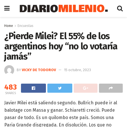
Home
Encuestas
¿Pierde Milei? El 55% de los
argentinos hoy “no lo votaría
jamás”
BY
VICKY DE TODOROV
15 octubre, 2023
483
SHARES
Javier Milei está saliendo segundo. Bullrich puede ir al
balotage con Massa y ganar. Schiaretti creció. Puede
pasar de todo. Es un quilombo este país. Somos una
Paria Grande disgregada. En disolución. Los que no