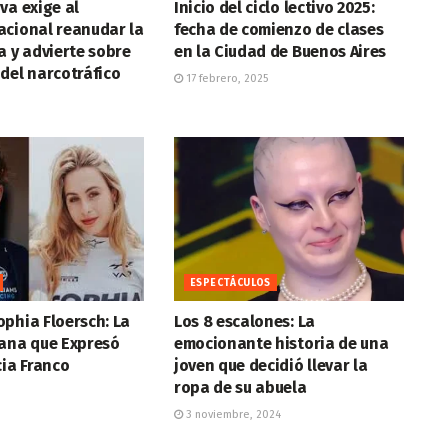
va exige al
Inicio del ciclo lectivo 2025:
acional reanudar la
fecha de comienzo de clases
a y advierte sobre
en la Ciudad de Buenos Aires
del narcotráfico
17 febrero, 2025
ESPECTÁCULOS
phia Floersch: La
Los 8 escalones: La
mana que Expresó
emocionante historia de una
cia Franco
joven que decidió llevar la
ropa de su abuela
3 noviembre, 2024