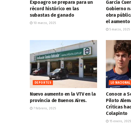
Expoagro se prepara para un
García Cuer
récord histórico en las
Gobierno n
subastas de ganado
obra públic
el aumento 
10 marzo, 2025
5 marzo, 2025
DEPORTES
LO NACIONAL
Nuevo aumento en la VTV en la
Conoce a So
provincia de Buenos Aires.
Piloto Ale
Críticas ha
7 febrero, 2025
Colapinto
15 enero, 2025