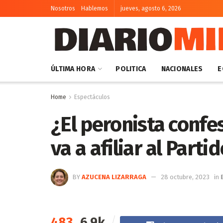
Nosotros
Hablemos
jueves, agosto 6, 2026
ÚLTIMA HORA
POLITICA
NACIONALES
E
Home
Espectáculos
¿El peronista confe
va a afiliar al Partid
BY
AZUCENA LIZARRAGA
28 octubre, 2023
in
483
6.9k