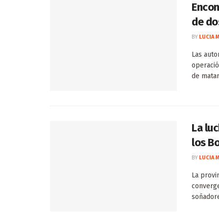
Encon
de do
BY
LUCIA 
Las auto
operació
de matar 
La luc
los B
BY
LUCIA 
La provi
converge
soñadore