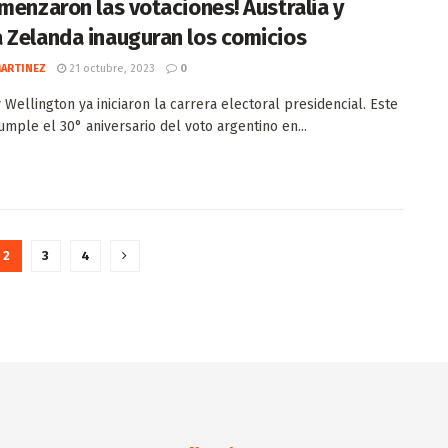
omenzaron las votaciones! Australia y
 Zelanda inauguran los comicios
MARTINEZ
21 octubre, 2023
0
 Wellington ya iniciaron la carrera electoral presidencial. Este
umple el 30° aniversario del voto argentino en...
2
3
4