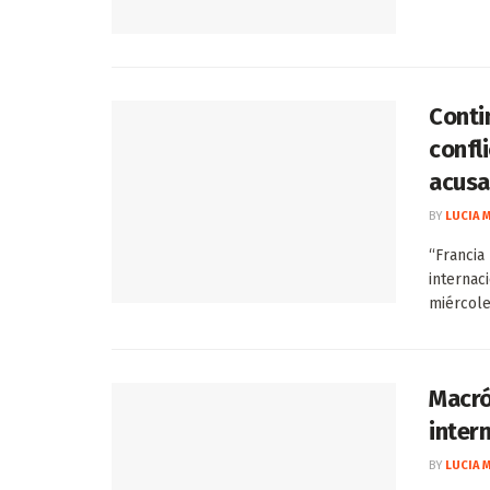
Conti
confl
acusa
BY
LUCIA 
“Francia
internac
miércoles
Macró
inter
BY
LUCIA 