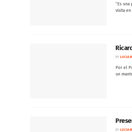
“Es una 
visita en
Ricard
BY
LUCIA 
Por el P
un mantr
Prese
BY
LUCIA 