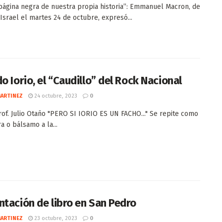
página negra de nuestra propia historia”: Emmanuel Macron, de
 Israel el martes 24 de octubre, expresó...
o Iorio, el “Caudillo” del Rock Nacional
MARTINEZ
24 octubre, 2023
0
rof. Julio Otaño "PERO SI IORIO ES UN FACHO..." Se repite como
a o bálsamo a la...
ntación de libro en San Pedro
MARTINEZ
23 octubre, 2023
0