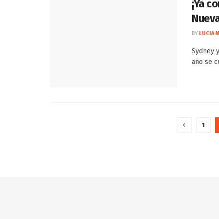
¡Ya c
Nueva
BY
LUCIA 
Sydney y
año se c
1