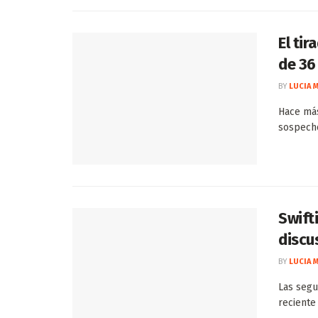
El ti
de 36
BY
LUCIA 
Hace más
sospecho
Swift
discu
BY
LUCIA 
Las segui
reciente