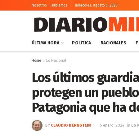
Nosotros
Hablemos
miércoles, agosto 5, 2026
ÚLTIMA HORA
POLITICA
NACIONALES
E
Home
Lo Nacional
Los últimos guardia
protegen un pueblo 
Patagonia que ha d
BY
CLAUDIO BERNSTEIN
5 enero, 2024
in
Lo 