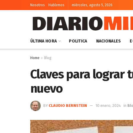
Nosotros
Hablemos
miércoles, agosto 5, 2026
ÚLTIMA HORA
POLITICA
NACIONALES
E
Home
Blog
Claves para lograr 
nuevo
BY
CLAUDIO BERNSTEIN
10 enero, 2024
in
Bl