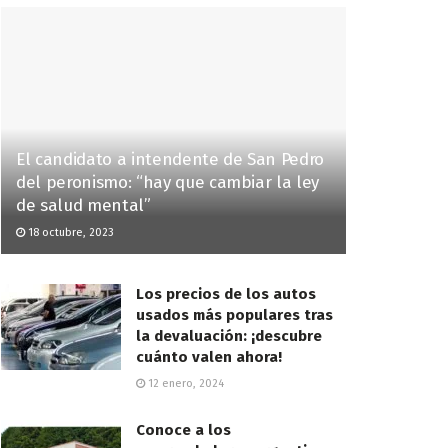
El candidato a intendente de San Pedro
del peronismo: “hay que cambiar la ley
de salud mental”
18 octubre, 2023
Los precios de los autos
usados más populares tras
la devaluación: ¡descubre
cuánto valen ahora!
12 enero, 2024
Conoce a los