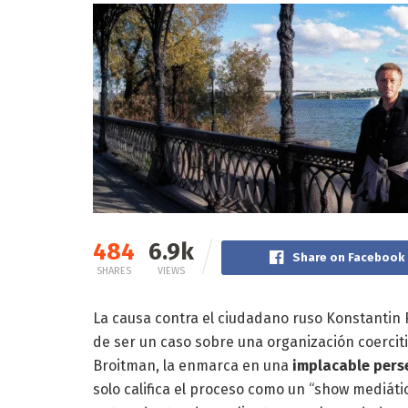
484
6.9k
Share on Facebook
SHARES
VIEWS
La causa contra el ciudadano ruso Konstantin 
de ser un caso sobre una organización coercit
Broitman, la enmarca en una
implacable perse
solo califica el proceso como un “show mediátic