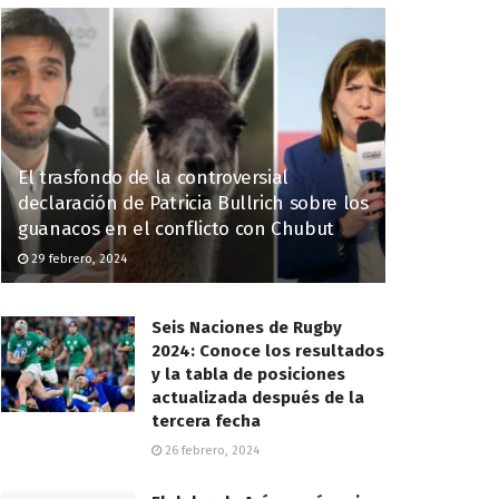
El trasfondo de la controversial
declaración de Patricia Bullrich sobre los
guanacos en el conflicto con Chubut
29 febrero, 2024
Seis Naciones de Rugby
2024: Conoce los resultados
y la tabla de posiciones
actualizada después de la
tercera fecha
26 febrero, 2024