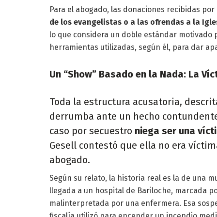
Para el abogado, las donaciones recibidas po
de los evangelistas o a las ofrendas a la Igle
lo que considera un doble estándar motivado por
herramientas utilizadas, según él, para dar apa
Un “Show” Basado en la Nada: La Víc
Toda la estructura acusatoria, descri
derrumba ante un hecho contundente:
caso por secuestro
niega ser una víct
Gesell contestó que ella no era vícti
abogado.
Según su relato, la historia real es la de una m
llegada a un hospital de Bariloche, marcada por
malinterpretada por una enfermera. Esa sospe
fiscalía utilizó para encender un incendio medi