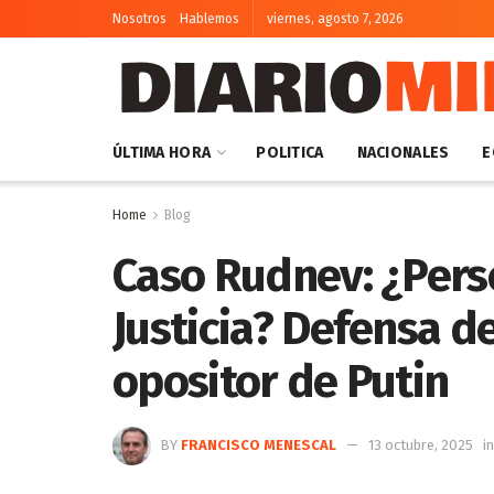
Nosotros
Hablemos
viernes, agosto 7, 2026
ÚLTIMA HORA
POLITICA
NACIONALES
E
Home
Blog
Caso Rudnev: ¿Perse
Justicia? Defensa d
opositor de Putin
BY
FRANCISCO MENESCAL
13 octubre, 2025
in