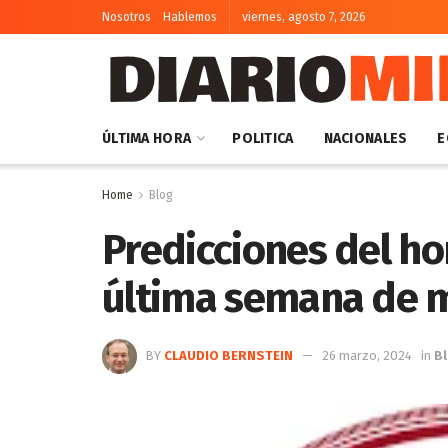
Nosotros
Hablemos
viernes, agosto 7, 2026
ÚLTIMA HORA
POLITICA
NACIONALES
E
Home
Blog
Predicciones del ho
última semana de 
BY
CLAUDIO BERNSTEIN
26 marzo, 2024
in
B