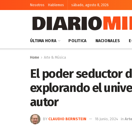
Nosotros
Hablemos
sábado, agosto 8, 2026
ÚLTIMA HORA
POLITICA
NACIONALES
E
Home
Arte & Música
El poder seductor d
explorando el unive
autor
BY
CLAUDIO BERNSTEIN
18 junio, 2024
in
Art