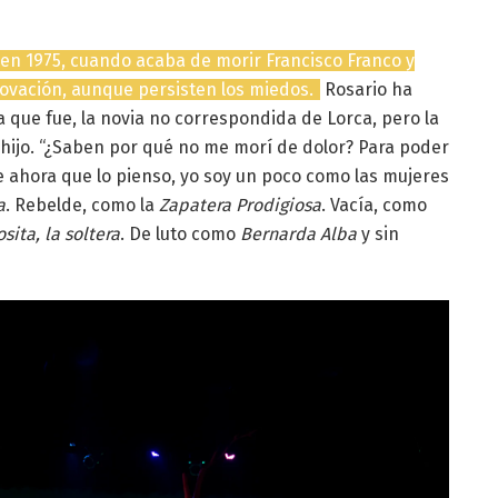
 en 1975, cuando acaba de morir Francisco Franco y
ovación, aunque persisten los miedos.
Rosario ha
 que fue, la novia no correspondida de Lorca, pero la
 hijo. “¿Saben por qué no me morí de dolor? Para poder
ue ahora que lo pienso, yo soy un poco como las mujeres
a
. Rebelde, como la
Zapatera Prodigiosa
. Vacía, como
sita, la soltera
. De luto como
Bernarda Alba
y sin