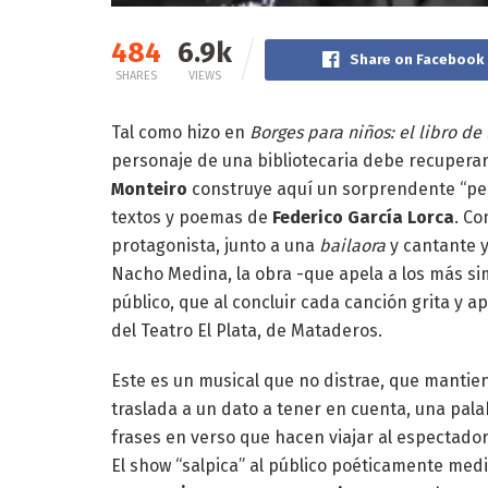
484
6.9k
Share on Facebook
SHARES
VIEWS
Tal como hizo en
Borges para niños: el libro de 
personaje de una bibliotecaria debe recupera
Monteiro
construye aquí un sorprendente “pequ
textos y poemas de
Federico García Lorca
. Co
protagonista, junto a una
bailaora
y cantante y
Nacho Medina, la obra -que apela a los más sim
público, que al concluir cada canción grita y 
del Teatro El Plata, de Mataderos.
Este es un musical que no distrae, que manti
traslada a un dato a tener en cuenta, una palab
frases en verso que hacen viajar al espectado
El show “salpica” al público poéticamente med