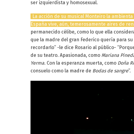
ser izquierdista y homosexual.
La acción de su musical Monteiro la ambienta
España vive, aún, temerosamente aires de ren
permanecido célibe, como lo que ella considera
que la madre del gran Federico quería para su
recordarlo” -le dice Rosario al público- “Porq
de su teatro. Apasionada, como
Mariana Pined
Yerma
. Con la esperanza muerta, como
Doña Ro
consuelo como la madre de
Bodas de sangre
”.