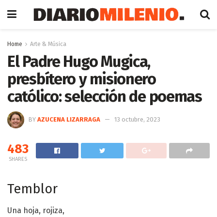
Home
Arte & Música
El Padre Hugo Mugica,
presbítero y misionero
católico: selección de poemas
BY
AZUCENA LIZARRAGA
13 octubre, 2023
483
SHARES
Temblor
Una hoja, rojiza,