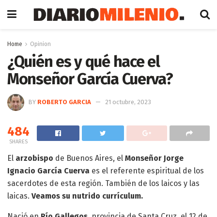
Home
Opinion
¿Quién es y qué hace el
Monseñor García Cuerva?
BY
ROBERTO GARCIA
21 octubre, 2023
484
SHARES
El
arzobispo
de Buenos Aires, el
Monseñor Jorge
Ignacio García Cuerva
es el referente espiritual de los
sacerdotes de esta región. También de los laicos y las
laicas.
Veamos su nutrido currículum.
Nació en
Río Gallegos
, provincia de Santa Cruz, el 12 de