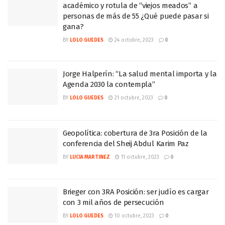
académico y rotula de “viejos meados” a
personas de más de 55 ¿Qué puede pasar si
gana?
BY
LOLO GUEDES
24 octubre, 2023
0
Jorge Halperín: “La salud mental importa y la
Agenda 2030 la contempla”
BY
LOLO GUEDES
21 octubre, 2023
0
Geopolítica: cobertura de 3ra Posición de la
conferencia del Sheij Abdul Karim Paz
BY
LUCIA MARTINEZ
11 octubre, 2023
0
Brieger con 3RA Posición: ser judío es cargar
con 3 mil años de persecución
BY
LOLO GUEDES
10 octubre, 2023
0