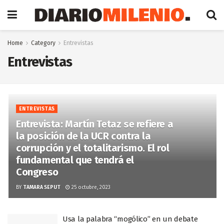
Home
Category
Entrevistas
Entrevistas
ENTREVISTAS
Entrevista: Martín Tetaz se refiere a
la posición de la UCR contra la
corrupción y el totalitarismo. El rol
fundamental que tendrá el
Congreso
BY
TAMARA SEPUT
25 octubre, 2023
Usa la palabra “mogólico” en un debate